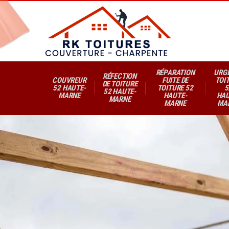
RÉPARATION
URG
RÉFECTION
COUVREUR
FUITE DE
TOI
DE TOITURE
52 HAUTE-
TOITURE 52
5
52 HAUTE-
MARNE
HAUTE-
HAU
MARNE
MARNE
MA