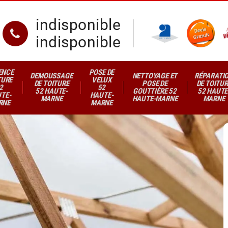
indisponible
indisponible
ENCE
POSE DE
DEMOUSSAGE
NETTOYAGE ET
RÉPARATI
TURE
VELUX
DE TOITURE
POSE DE
DE TOITUR
2
52
52 HAUTE-
GOUTTIÈRE 52
52 HAUTE
TE-
HAUTE-
MARNE
HAUTE-MARNE
MARNE
RNE
MARNE