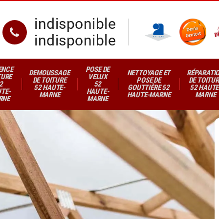
indisponible
indisponible
ENCE
POSE DE
DEMOUSSAGE
NETTOYAGE ET
RÉPARATI
TURE
VELUX
DE TOITURE
POSE DE
DE TOITUR
2
52
52 HAUTE-
GOUTTIÈRE 52
52 HAUTE
TE-
HAUTE-
MARNE
HAUTE-MARNE
MARNE
RNE
MARNE