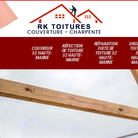
RÉPARATION
URG
RÉFECTION
COUVREUR
FUITE DE
TOI
DE TOITURE
52 HAUTE-
TOITURE 52
5
52 HAUTE-
MARNE
HAUTE-
HAU
MARNE
MARNE
MA