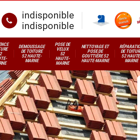
indisponible
indisponible
ENCE
POSE DE
DEMOUSSAGE
NETTOYAGE ET
RÉPARATI
TURE
VELUX
DE TOITURE
POSE DE
DE TOITUR
2
52
52 HAUTE-
GOUTTIÈRE 52
52 HAUTE
TE-
HAUTE-
MARNE
HAUTE-MARNE
MARNE
RNE
MARNE