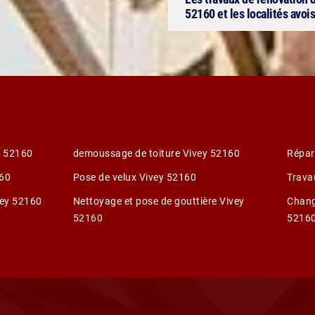
52160 et les localités avoi
y 52160
demoussage de toiture Vivey 52160
Répar
160
Pose de velux Vivey 52160
Trava
vey 52160
Nettoyage et pose de gouttière Vivey
Chang
52160
5216