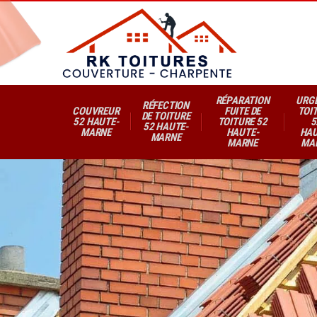
RÉPARATION
URG
RÉFECTION
COUVREUR
FUITE DE
TOI
DE TOITURE
52 HAUTE-
TOITURE 52
5
52 HAUTE-
MARNE
HAUTE-
HAU
MARNE
MARNE
MA