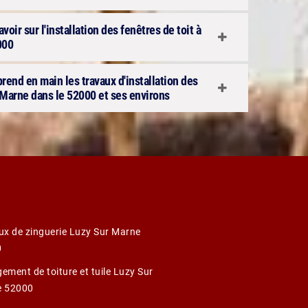
voir sur l'installation des fenêtres de toit à
000
 prend en main les travaux d'installation des
 Marne dans le 52000 et ses environs
ux de zinguerie Luzy Sur Marne
0
ement de toiture et tuile Luzy Sur
e 52000