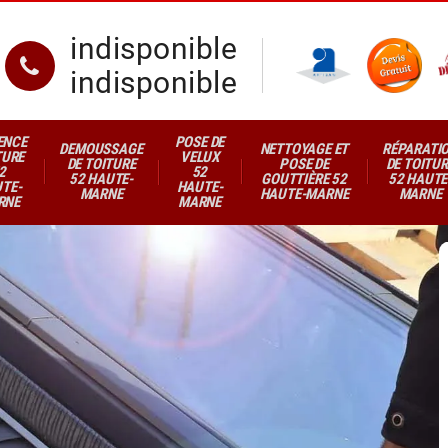
indisponible
indisponible
ENCE
POSE DE
DEMOUSSAGE
NETTOYAGE ET
RÉPARATI
TURE
VELUX
DE TOITURE
POSE DE
DE TOITUR
2
52
52 HAUTE-
GOUTTIÈRE 52
52 HAUTE
TE-
HAUTE-
MARNE
HAUTE-MARNE
MARNE
RNE
MARNE