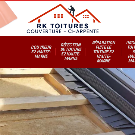
RÉPARATION
URG
RÉFECTION
COUVREUR
FUITE DE
TOI
DE TOITURE
52 HAUTE-
TOITURE 52
5
52 HAUTE-
MARNE
HAUTE-
HAU
MARNE
MARNE
MA