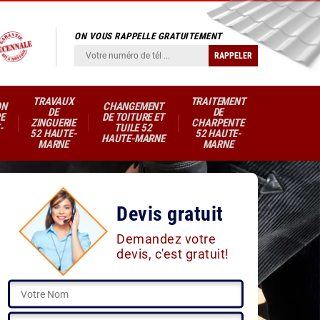
ON VOUS RAPPELLE GRATUITEMENT
TRAVAUX
TRAITEMENT
ON
CHANGEMENT
DE
DE
E
DE TOITURE ET
ZINGUERIE
CHARPENTE
-
TUILE 52
52 HAUTE-
52 HAUTE-
HAUTE-MARNE
MARNE
MARNE
Devis gratuit
Demandez votre
devis, c'est gratuit!