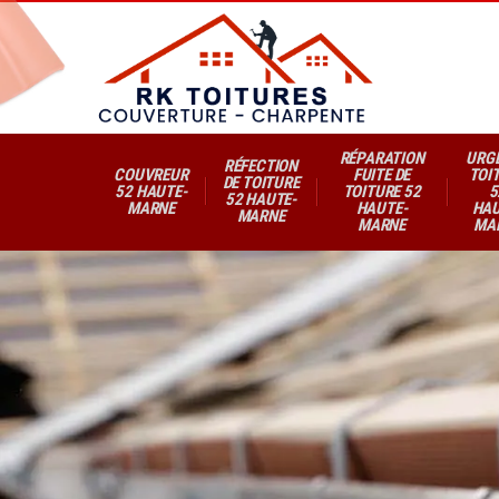
RÉPARATION
URG
RÉFECTION
COUVREUR
FUITE DE
TOI
DE TOITURE
52 HAUTE-
TOITURE 52
5
52 HAUTE-
MARNE
HAUTE-
HAU
MARNE
MARNE
MA