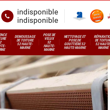
indisponible
indisponible
ENCE
POSE DE
DEMOUSSAGE
NETTOYAGE ET
RÉPARATI
TURE
VELUX
DE TOITURE
POSE DE
DE TOITUR
2
52
52 HAUTE-
GOUTTIÈRE 52
52 HAUTE
TE-
HAUTE-
MARNE
HAUTE-MARNE
MARNE
RNE
MARNE